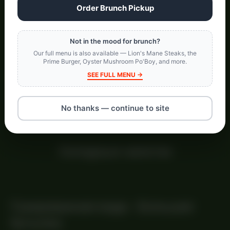
6 $
Order Brunch Pickup
Not in the mood for brunch?
Our full menu is also available — Lion's Mane Steaks, the
Prime Burger, Oyster Mushroom Po'Boy, and more.
Горячий
7 $
SEE FULL MENU →
шоколад
No thanks — continue to site
Холодные напитки
Газированная вода - Большая
бутылка